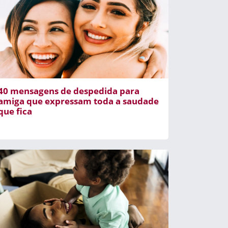
40 mensagens de despedida para
amiga que expressam toda a saudade
que fica