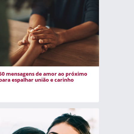
50 mensagens de amor ao próximo
para espalhar união e carinho