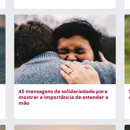
45 mensagens de solidariedade para
mostrar a importância de estender a
mão