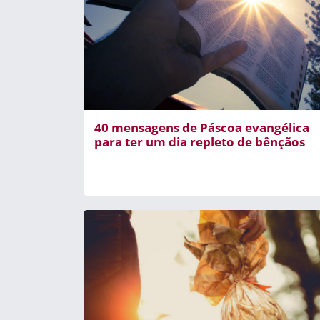
40 mensagens de Páscoa evangélica
para ter um dia repleto de bênçãos