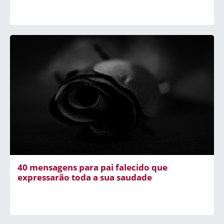
40 mensagens para pai falecido que
expressarão toda a sua saudade