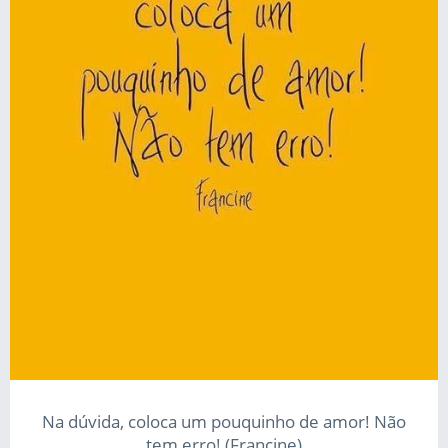
Na dúvida, coloca um pouquinho de amor! Não
tem erro! (Francine)