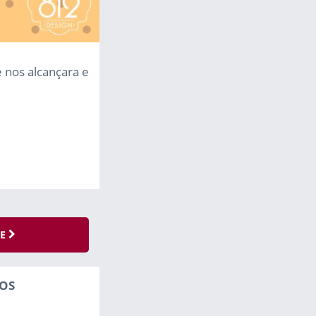
e nos alcançara e
SE
OS