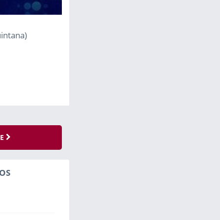
intana)
SE
OS