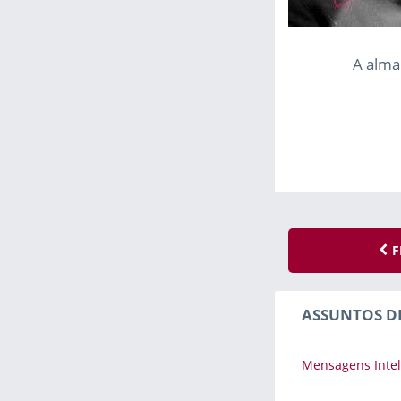
A alma
F
ASSUNTOS D
Mensagens Intel