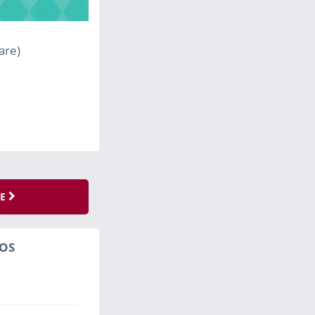
are)
SE
OS