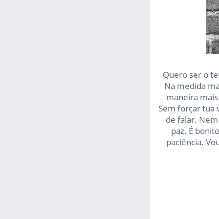
Quero ser o t
Na medida mai
maneira mais 
Sem forçar tua 
de falar. Nem
paz. É bonito
paciência. Vo