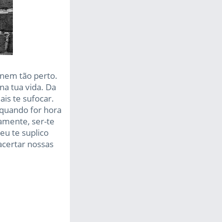
nem tão perto.
a tua vida. Da
is te sufocar.
 quando for hora
amente, ser-te
 eu te suplico
acertar nossas