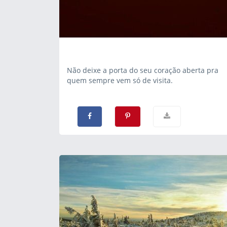
Não deixe a porta do seu coração aberta pra
quem sempre vem só de visita.