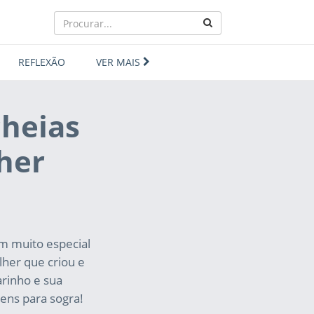
REFLEXÃO
VER MAIS
cheias
her
ém muito especial
lher que criou e
rinho e sua
ens para sogra!