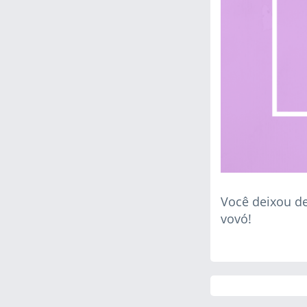
Você deixou de
vovó!