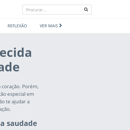
REFLEXÃO
VER MAIS
ecida
dade
o coração. Porém,
tão especial em
o te ajudar a
ação.
 a saudade