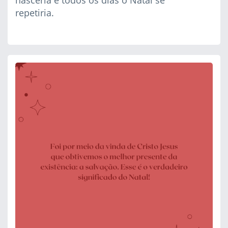
nasceria e todos os dias o Natal se
repetiria.