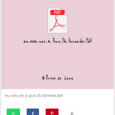
eu_não_sei_o_que_tô_fazendo.pdf