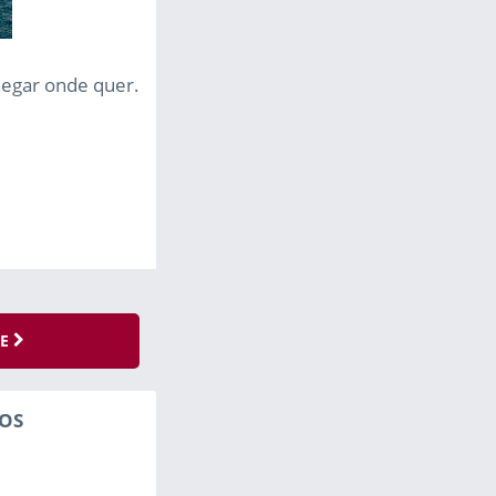
hegar onde quer.
SE
OS