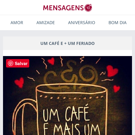
AMOR
AMIZADE
ANIVERSÁRIO
BOM DIA
UM CAFÉ E + UM FERIADO
Salvar