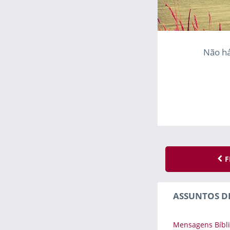
Não há
F
ASSUNTOS D
Mensagens Bíbli