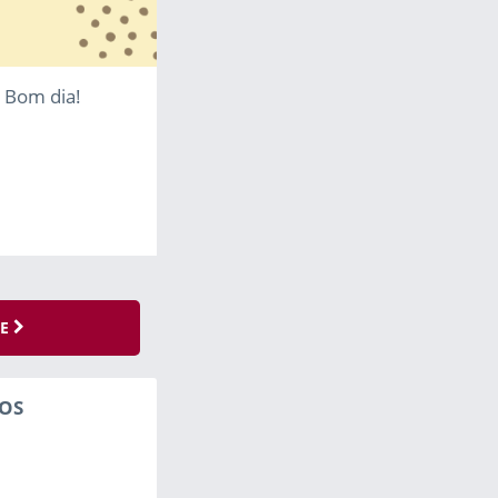
 Bom dia!
SE
OS