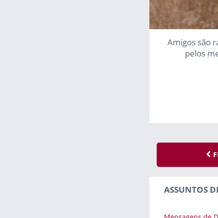
Amigos são ra
pelos me
F
ASSUNTOS D
Mensagens de D