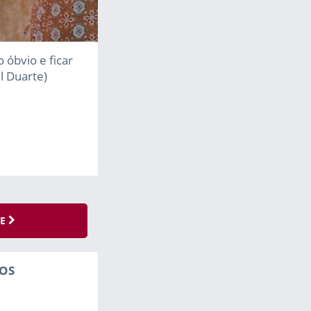
 óbvio e ficar
l Duarte)
SE
OS