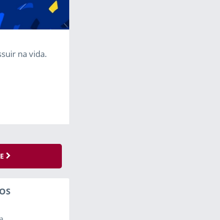
uir na vida.
SE
OS
a