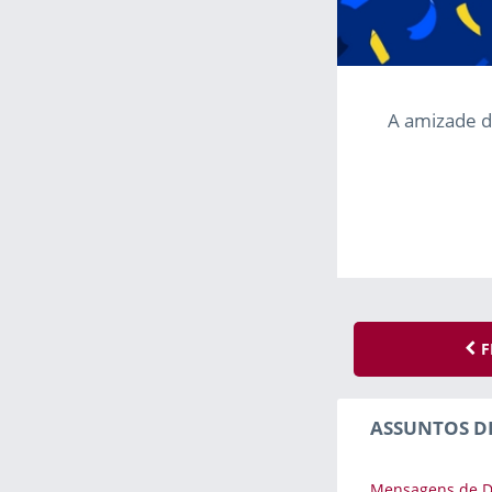
A amizade d
F
ASSUNTOS D
Mensagens de D