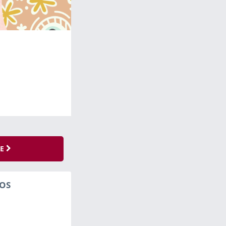
SE
OS