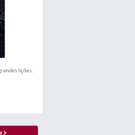
andes lições.
SE