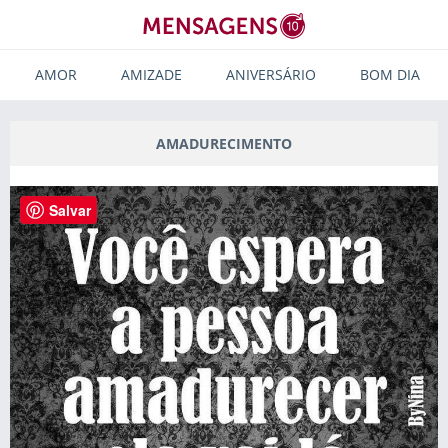
AMOR
AMIZADE
ANIVERSÁRIO
BOM DIA
AMADURECIMENTO
Salvar