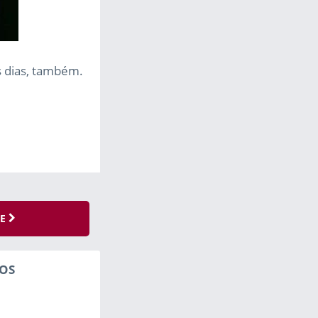
s dias, também.
SE
OS