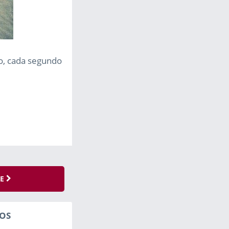
o, cada segundo
SE
OS